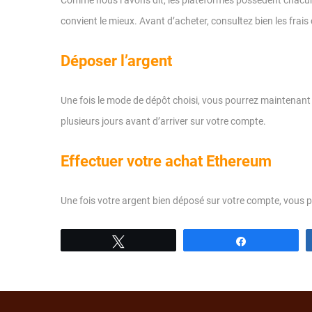
Comme nous l’avons dit, les plateformes possèdent chacune
convient le mieux. Avant d’acheter, consultez bien les fr
Déposer l’argent
Une fois le mode de dépôt choisi, vous pourrez maintenant
plusieurs jours avant d’arriver sur votre compte.
Effectuer votre achat Ethereum
Une fois votre argent bien déposé sur votre compte, vous po
Tweetez
Partagez