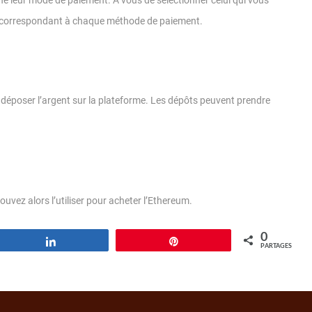
 leur mode de paiement. A vous de sélectionner celui qui vous
ais correspondant à chaque méthode de paiement.
 déposer l’argent sur la plateforme. Les dépôts peuvent prendre
uvez alors l’utiliser pour acheter l’Ethereum.
0
Partagez
Épingle
PARTAGES